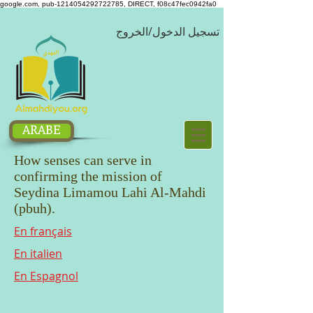
google.com, pub-1214054292722785, DIRECT, f08c47fec0942fa0
تسجيل الدخول/الخروج
ARABE
How senses can serve in
confirming the mission of
Seydina Limamou Lahi Al-Mahdi
(pbuh).
En français
En italien
En Espagnol