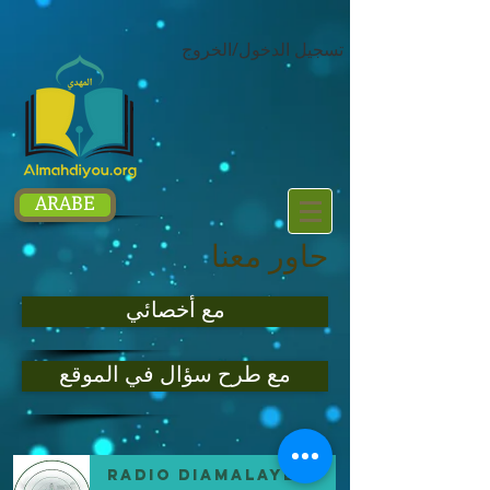
google.com, pub-1214054292722785, DIRECT, f08c47fec0942fa0
تسجيل الدخول/الخروج
ARABE
حاور معنا
مع أخصائي
مع طرح سؤال في الموقع
Radio DIAMALAYE FM