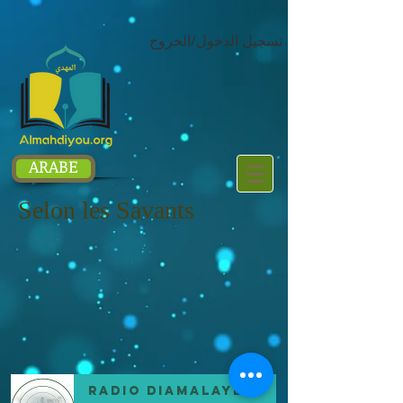
google.com, pub-1214054292722785, DIRECT, f08c47fec0942fa0
تسجيل الدخول/الخروج
ARABE
Selon les Savants
Radio DIAMALAYE FM