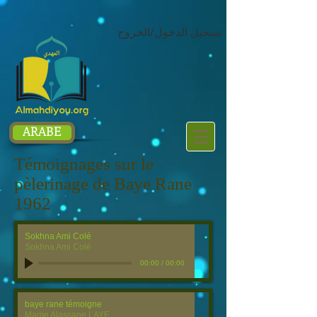
google.com, pub-1214054292722785, DIRECT, f08c47fec0942fa0
تسجيل الدخول/الخروج
ARABE
Témoignages sur le
pèlerinage de Baye Rane
1962
Sokhna Ami Colé
Sokhna Ami Colé
00:00
/
00:00
baye rane témoigne
Mame Alassane LAYE